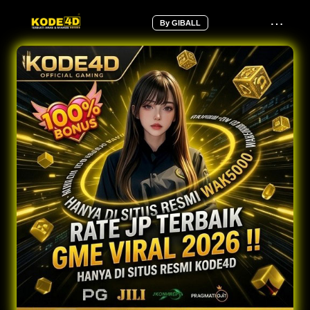
⋯
By GIBALL